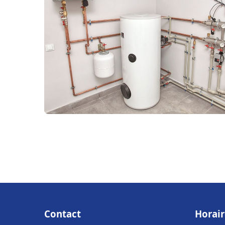
Contact
Horair