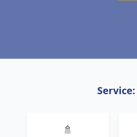
Service:
🚿