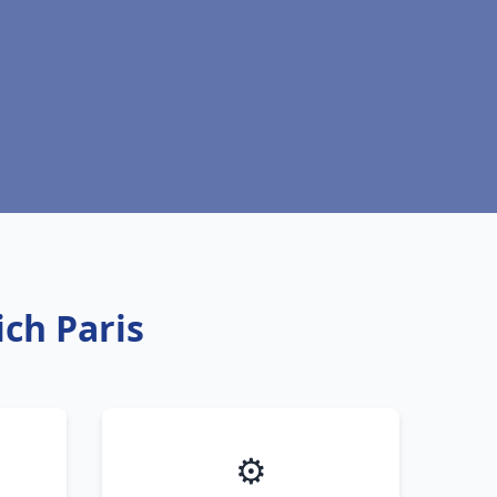
ich Paris
⚙️