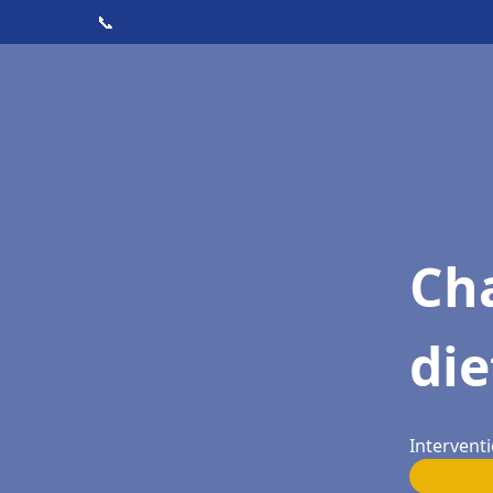
📞
Cha
die
Interventi