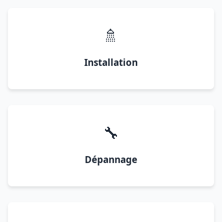
🚿
Installation
🔧
Dépannage