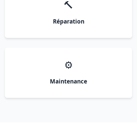
🔨
Réparation
⚙️
Maintenance