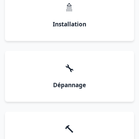
🚿
Installation
🔧
Dépannage
🔨