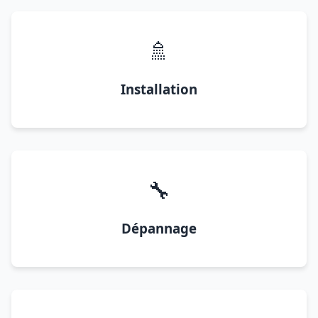
🚿
Installation
🔧
Dépannage