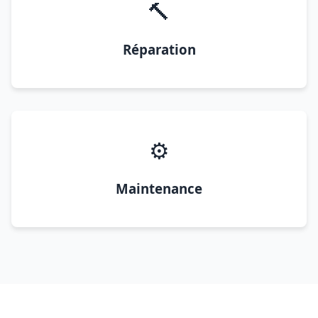
🔨
Réparation
⚙️
Maintenance