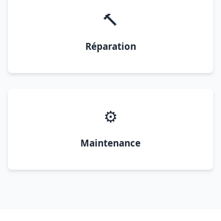
🔨
Réparation
⚙️
Maintenance