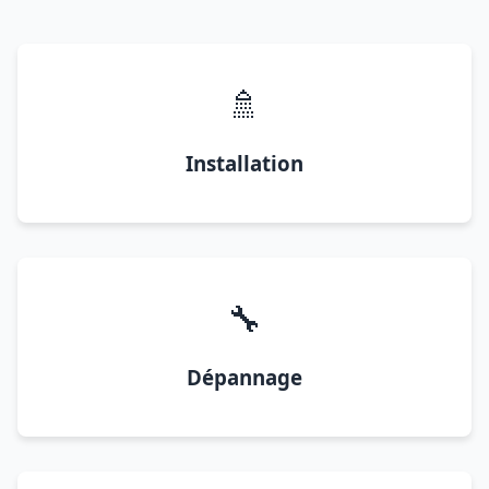
🚿
Installation
🔧
Dépannage