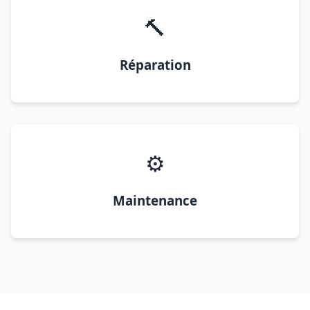
🔨
Réparation
⚙️
Maintenance