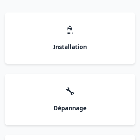
🚿
Installation
🔧
Dépannage