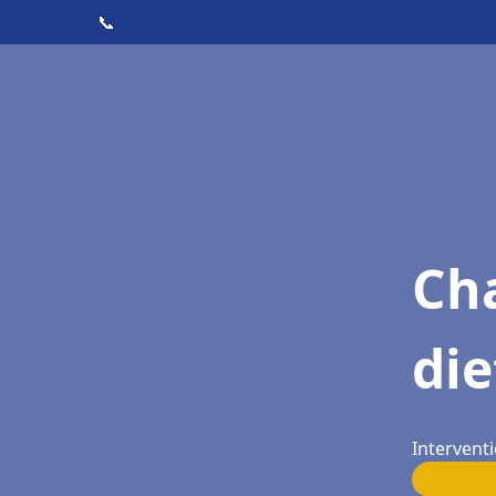
📞
Cha
die
Interventi