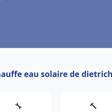
hauffe eau solaire de dietric
🔧
🔨