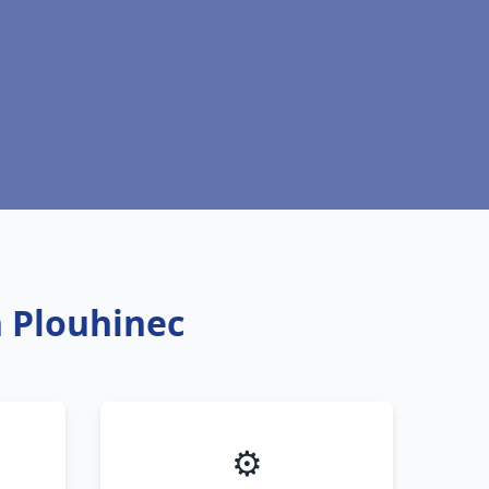
h Plouhinec
⚙️