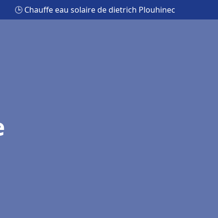
🕒 Chauffe eau solaire de dietrich Plouhinec
e