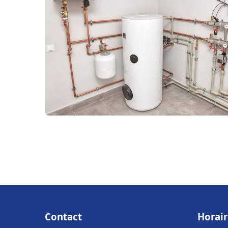
Contact
Horair