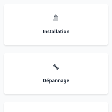
🚿
Installation
🔧
Dépannage