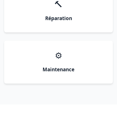
🔨
Réparation
⚙️
Maintenance