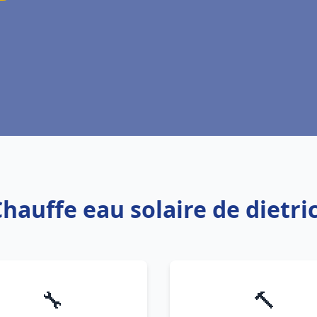
Chauffe eau solaire de dietr
🔧
🔨