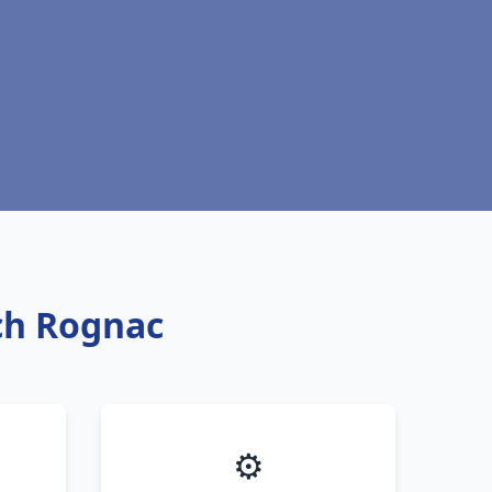
ich Rognac
⚙️