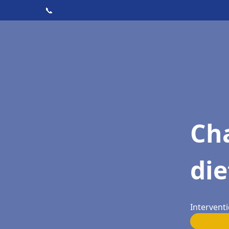
📞
Cha
die
Intervent