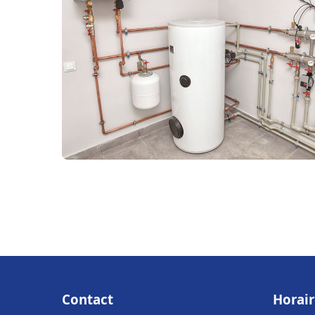
Contact
Horair