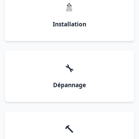
🚿
Installation
🔧
Dépannage
🔨