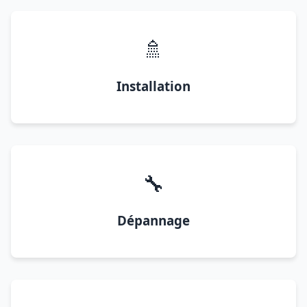
🚿
Installation
🔧
Dépannage