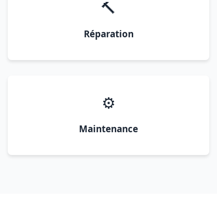
🔨
Réparation
⚙️
Maintenance