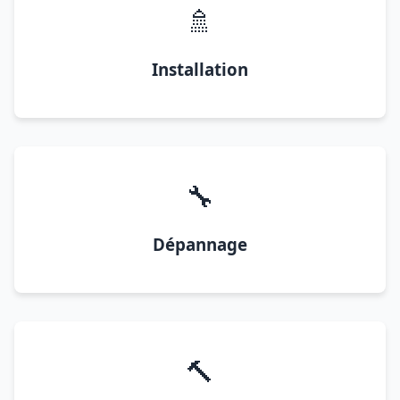
🚿
Installation
🔧
Dépannage
🔨