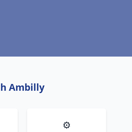
ch Ambilly
⚙️