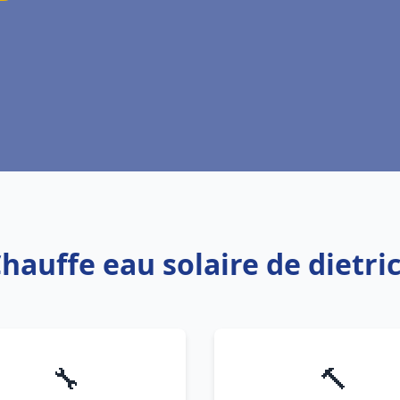
Chauffe eau solaire de dietri
🔧
🔨