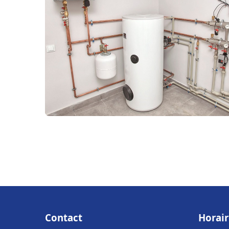
Contact
Horair