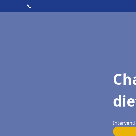
📞
Cha
die
Interventi