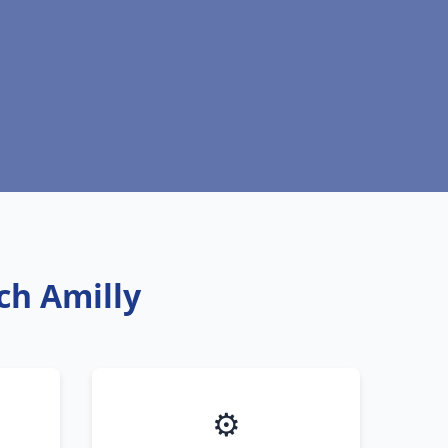
ich Amilly
⚙️