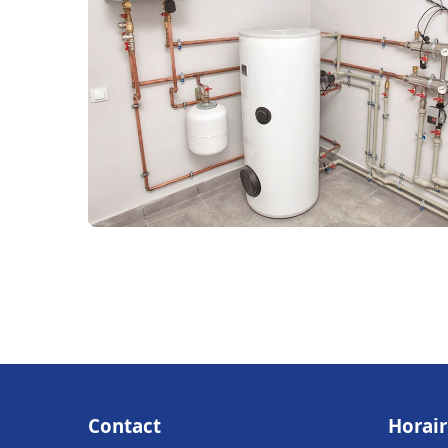
Contact
Horair