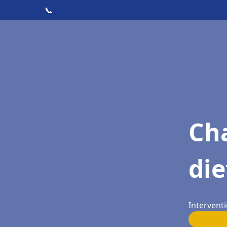
📞
Cha
die
Interventi