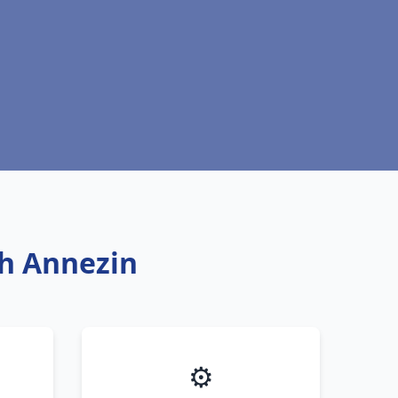
ch Annezin
⚙️