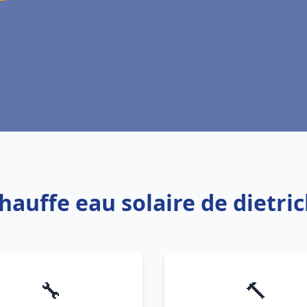
Chauffe eau solaire de dietri
🔧
🔨