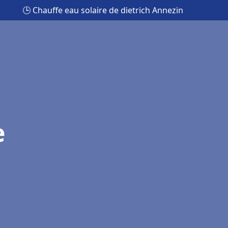
🕒 Chauffe eau solaire de dietrich Annezin
e