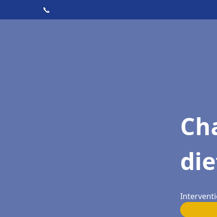
📞
Cha
die
Interventi