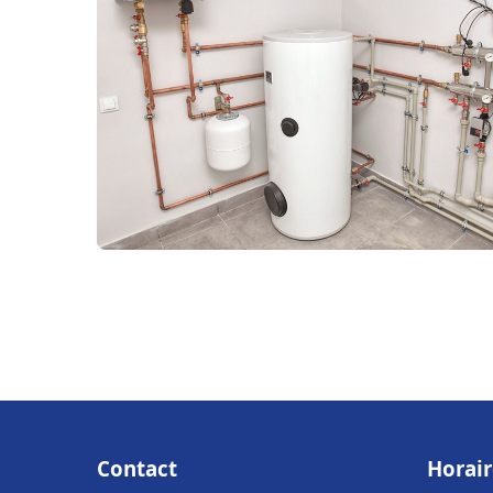
Contact
Horair