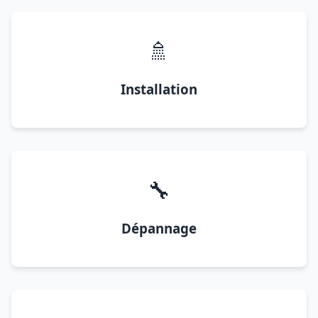
🚿
Installation
🔧
Dépannage