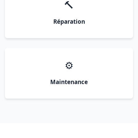
🔨
Réparation
⚙️
Maintenance