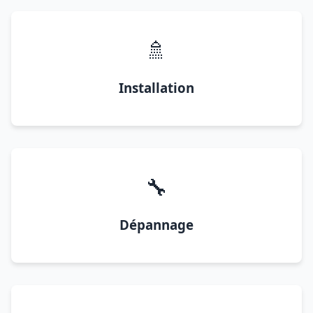
🚿
Installation
🔧
Dépannage