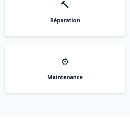
🔨
Réparation
⚙️
Maintenance