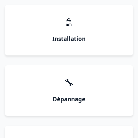
🚿
Installation
🔧
Dépannage