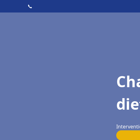
📞
Cha
die
Interventi