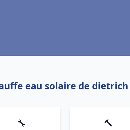
auffe eau solaire de dietric
🔧
🔨