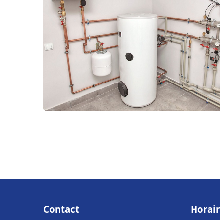
Contact
Horair