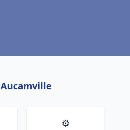
h Aucamville
⚙️