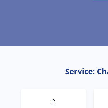
Service: Ch
🚿