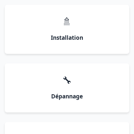
🚿
Installation
🔧
Dépannage