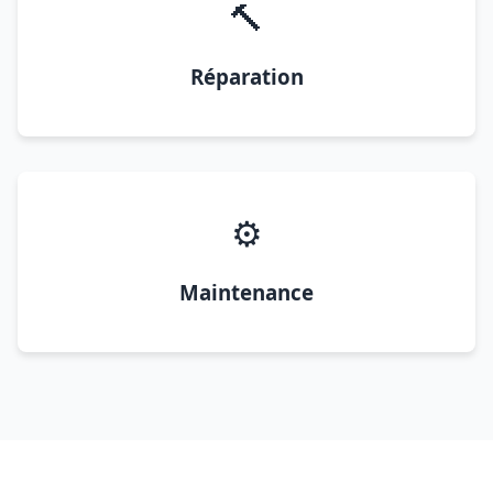
🔨
Réparation
⚙️
Maintenance