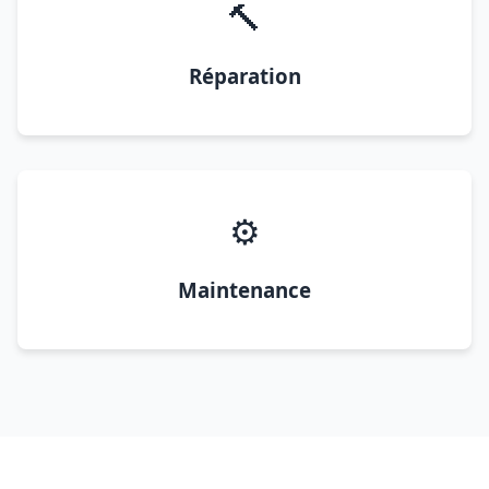
🔨
Réparation
⚙️
Maintenance