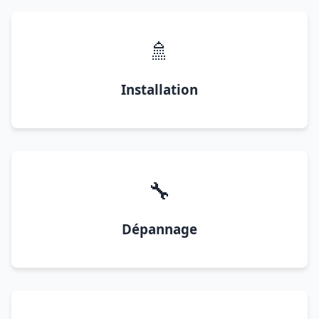
🚿
Installation
🔧
Dépannage