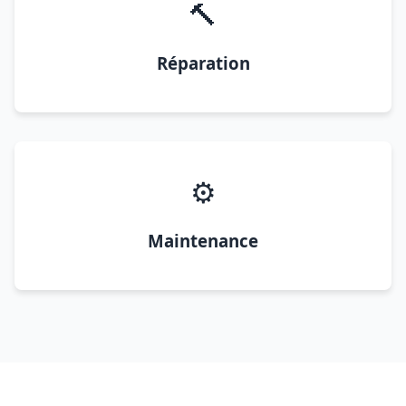
🔨
Réparation
⚙️
Maintenance