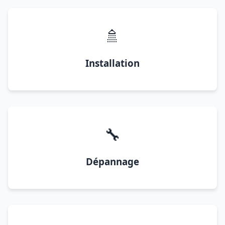
🚿
Installation
🔧
Dépannage