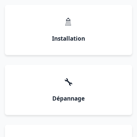
🚿
Installation
🔧
Dépannage