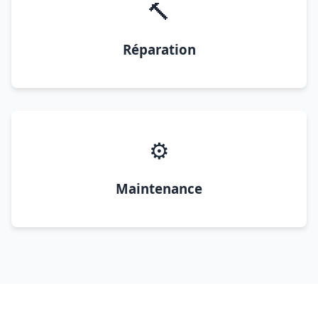
🔨
Réparation
⚙️
Maintenance