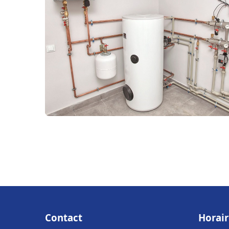
Contact
Horair