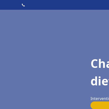
📞
Cha
die
Interventi