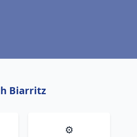
h Biarritz
⚙️