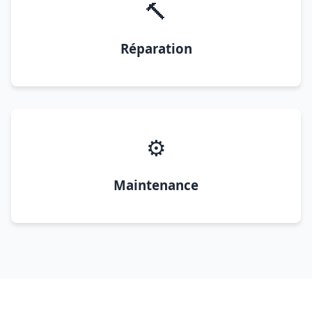
🔨
Réparation
⚙️
Maintenance