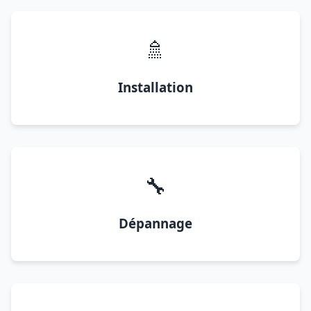
🚿
Installation
🔧
Dépannage