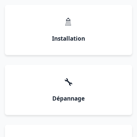
🚿
Installation
🔧
Dépannage