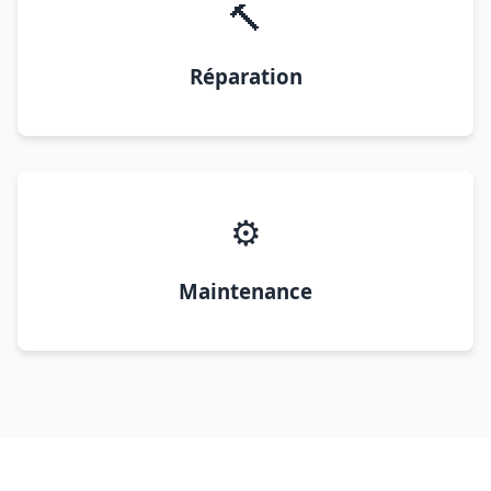
🔨
Réparation
⚙️
Maintenance