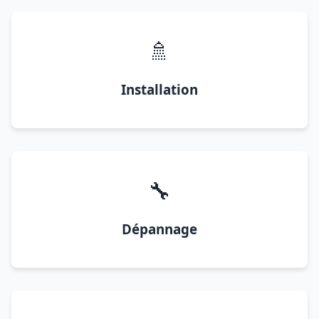
🚿
Installation
🔧
Dépannage