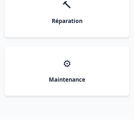
🔨
Réparation
⚙️
Maintenance