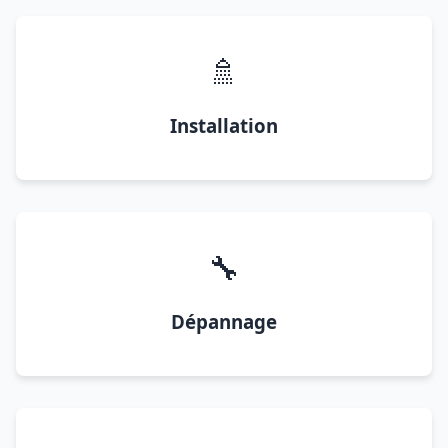
🚿
Installation
🔧
Dépannage