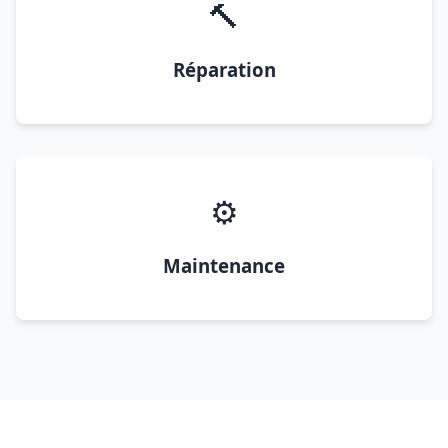
🔨
Réparation
⚙️
Maintenance