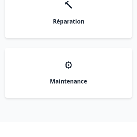
🔨
Réparation
⚙️
Maintenance