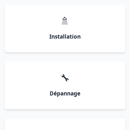
🚿
Installation
🔧
Dépannage