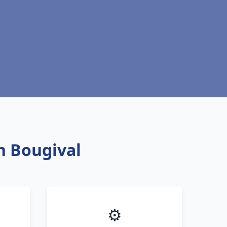
ch Bougival
⚙️