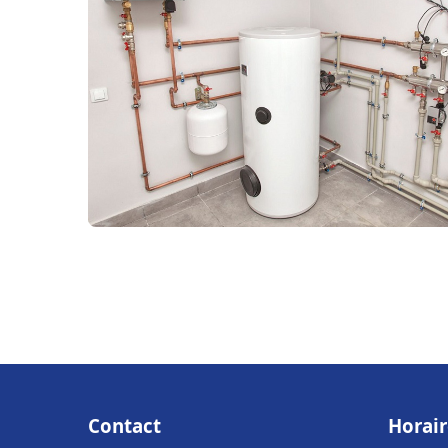
Contact
Horair