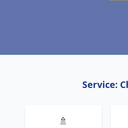
Service: C
🚿