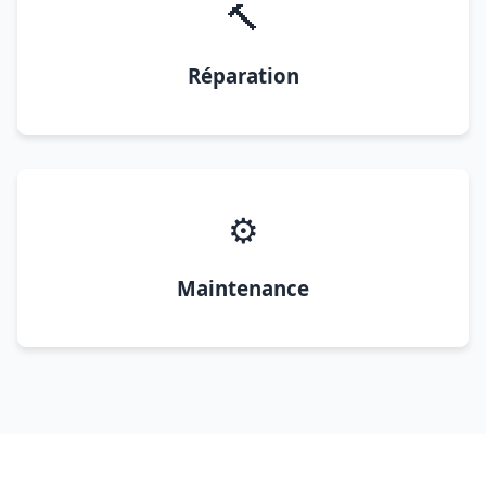
🔨
Réparation
⚙️
Maintenance