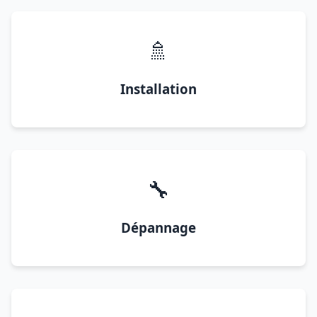
🚿
Installation
🔧
Dépannage