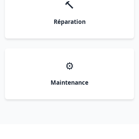
🔨
Réparation
⚙️
Maintenance