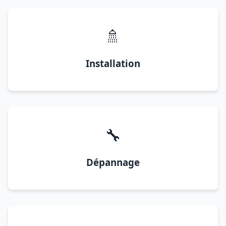
🚿
Installation
🔧
Dépannage