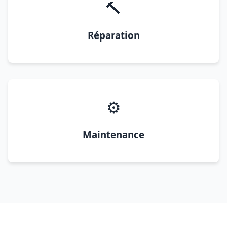
🔨
Réparation
⚙️
Maintenance