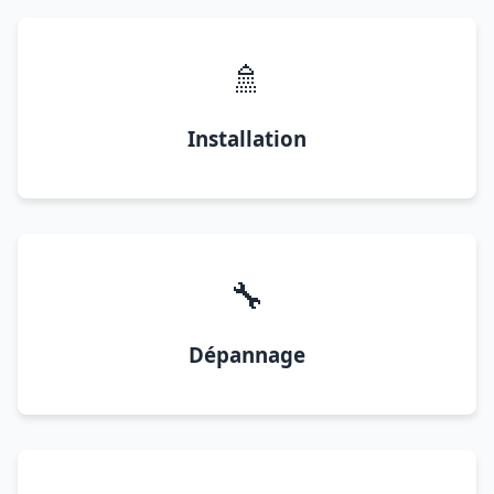
🚿
Installation
🔧
Dépannage