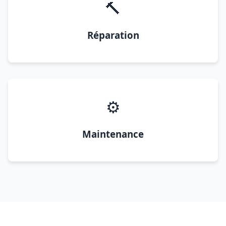
🔨
Réparation
⚙️
Maintenance