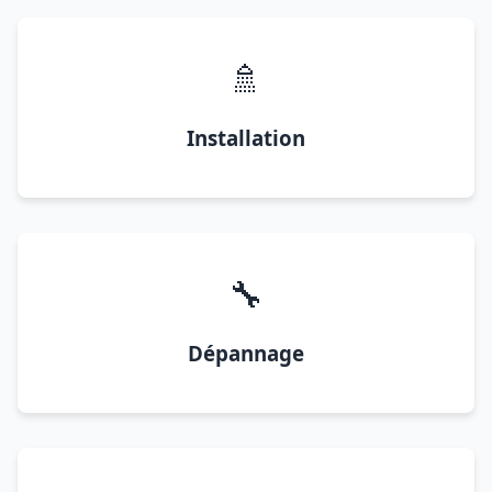
🚿
Installation
🔧
Dépannage