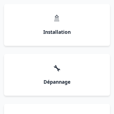
🚿
Installation
🔧
Dépannage