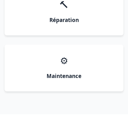
🔨
Réparation
⚙️
Maintenance