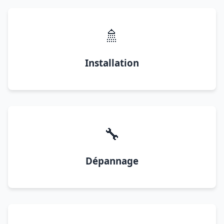
🚿
Installation
🔧
Dépannage