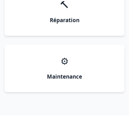
🔨
Réparation
⚙️
Maintenance