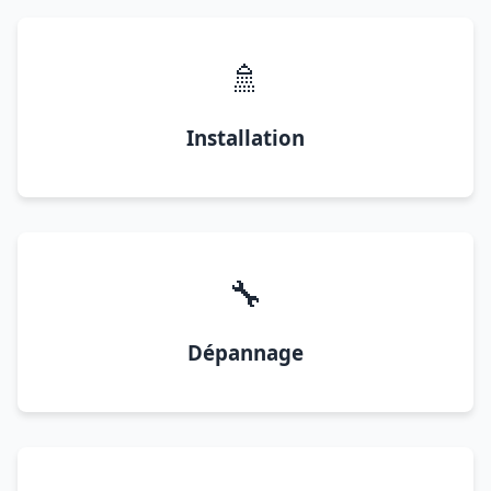
🚿
Installation
🔧
Dépannage