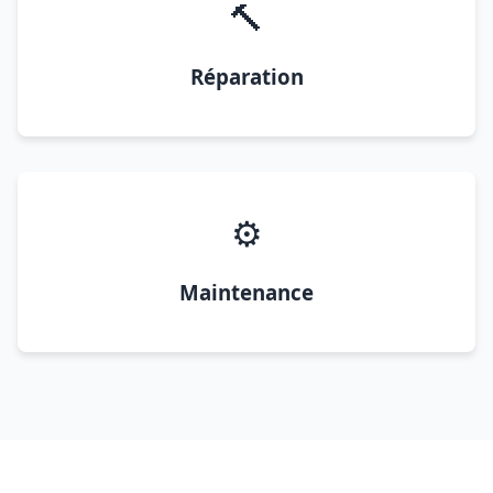
🔨
Réparation
⚙️
Maintenance