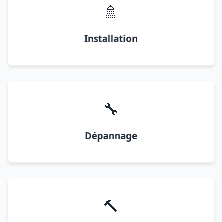
🚿
Installation
🔧
Dépannage
🔨