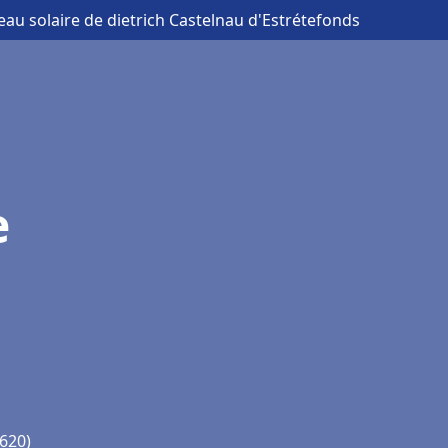
eau solaire de dietrich Castelnau d'Estrétefonds
e
1620)