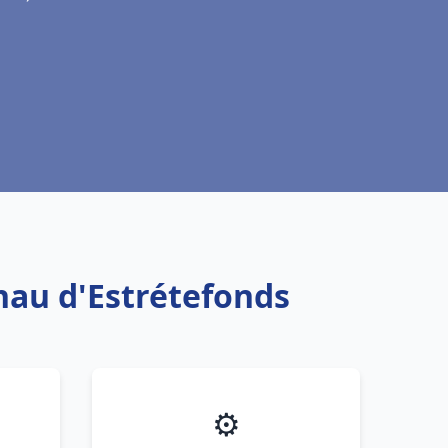
lnau d'Estrétefonds
⚙️