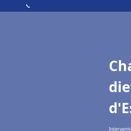
📞
Cha
die
d'E
Intervent