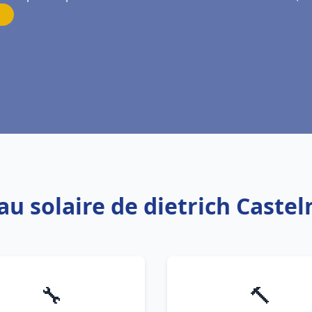
au solaire de dietrich Caste
🔧
🔨