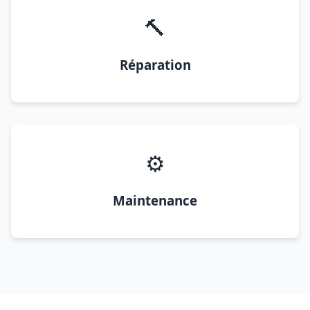
🔨
Réparation
⚙️
Maintenance