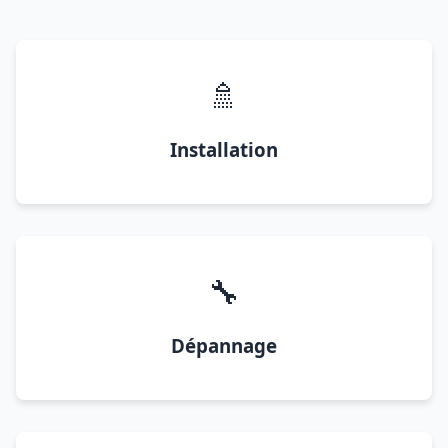
🚿
Installation
🔧
Dépannage