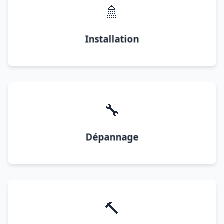
🚿
Installation
🔧
Dépannage
🔨