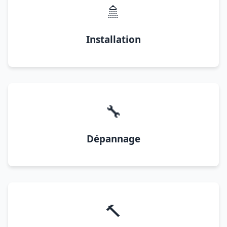
🚿
Installation
🔧
Dépannage
🔨