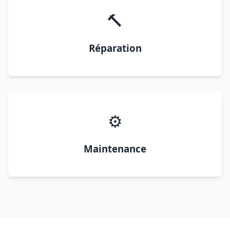
🔨
Réparation
⚙️
Maintenance