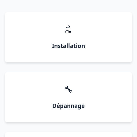
🚿
Installation
🔧
Dépannage