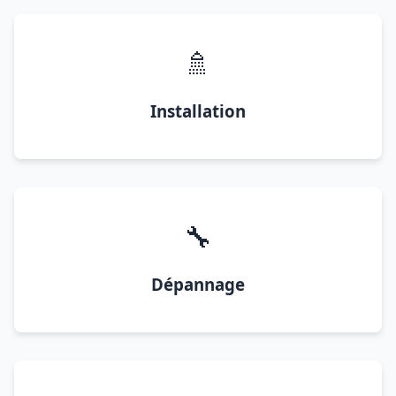
🚿
Installation
🔧
Dépannage