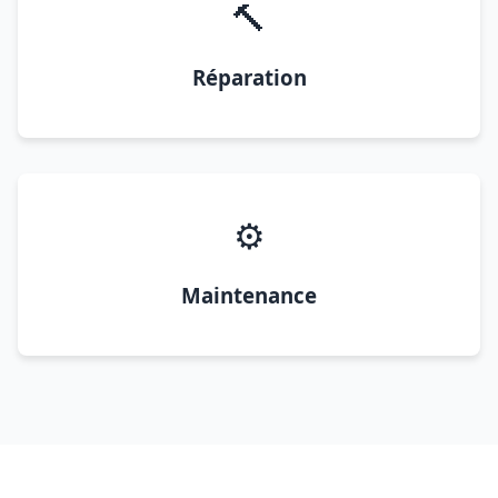
🔨
Réparation
⚙️
Maintenance