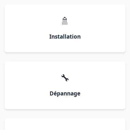
🚿
Installation
🔧
Dépannage