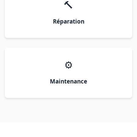
🔨
Réparation
⚙️
Maintenance