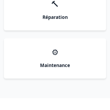
🔨
Réparation
⚙️
Maintenance