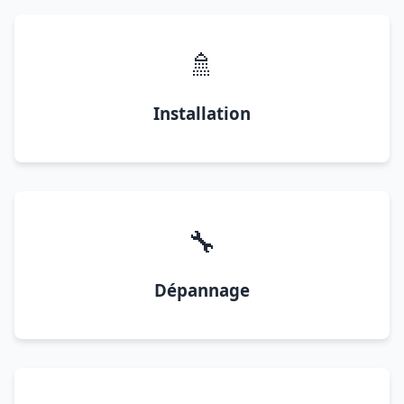
🚿
Installation
🔧
Dépannage