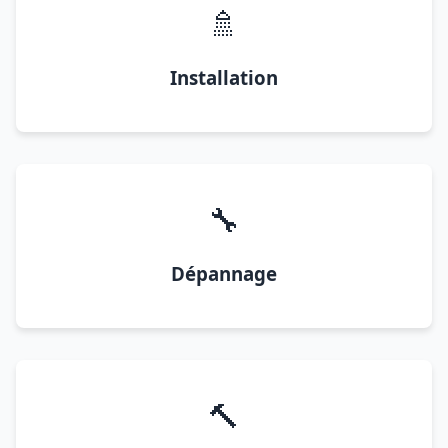
🚿
Installation
🔧
Dépannage
🔨