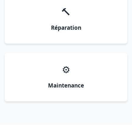
🔨
Réparation
⚙️
Maintenance