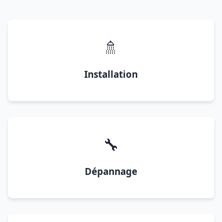
🚿
Installation
🔧
Dépannage