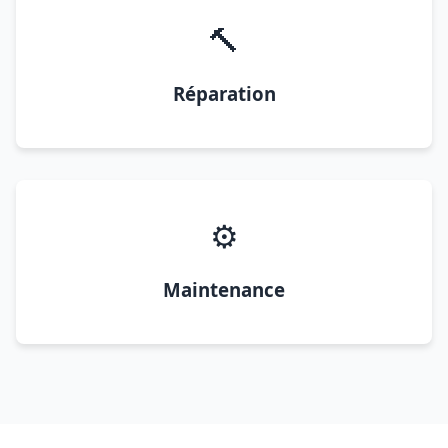
🔨
Réparation
⚙️
Maintenance