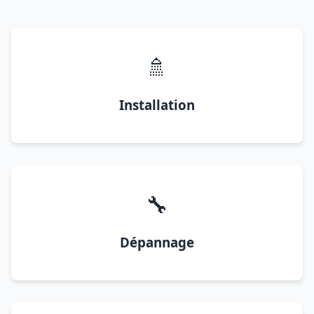
🚿
Installation
🔧
Dépannage