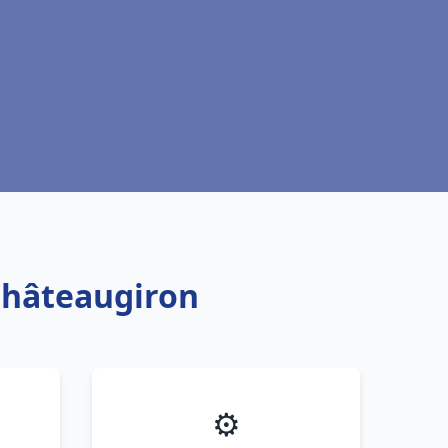
 Châteaugiron
⚙️