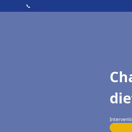
📞
Cha
die
Intervent