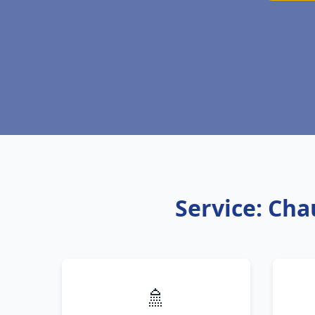
Service: Cha
🚿