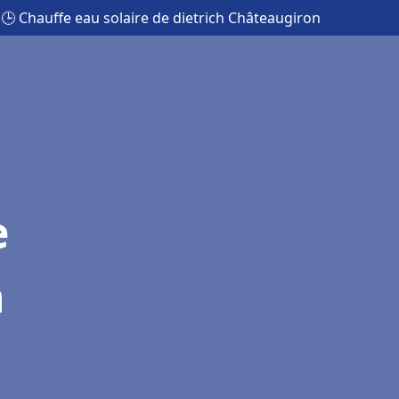
🕒 Chauffe eau solaire de dietrich Châteaugiron
e
n