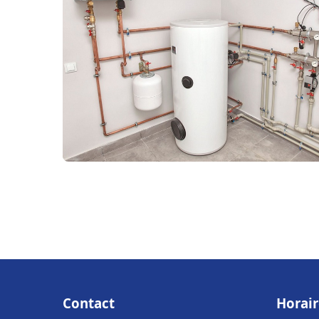
Contact
Horair